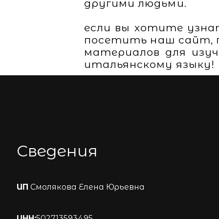
другими людьми.
если вы хотите узна
посетить наш сайт, 
материалов для изуче
итальянскому языку!
Сведения
ИП
Смолякова Елена Юрьевна
ИНН:
502713593495