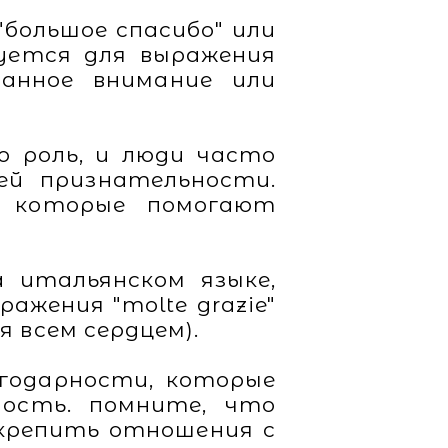
 "большое спасибо" или
зуется для выражения
занное внимание или
ю роль, и люди часто
ей признательности.
й, которые помогают
 итальянском языке,
ажения "molte grazie"
бя всем сердцем).
годарности, которые
ость. помните, что
укрепить отношения с