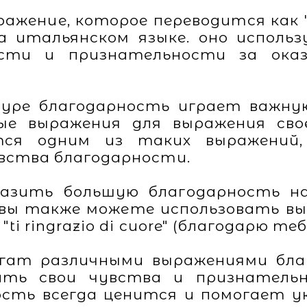
выражение, которое переводится как
на итальянском языке. оно исполь
ости и признательности за ока
уре благодарность играет важну
ые выражения для выражения сво
яется одним из таких выражени
увства благодарности.
азить большую благодарность на
", вы также можете использовать выр
"ti ringrazio di cuore" (благодарю те
огат различными выражениями бла
ить свои чувства и признательн
ость всегда ценится и помогает 