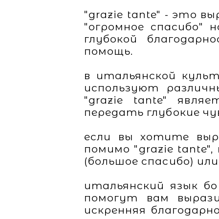
"grazie tante" - это 
"огромное спасибо" 
глубокой благодарн
помощь.
в итальянской культ
используют различн
"grazie tante" явл
передать глубокие ч
если вы хотите выр
помимо "grazie tante
(большое спасибо) или 
итальянский язык б
помогут вам выраз
искренняя благодарн