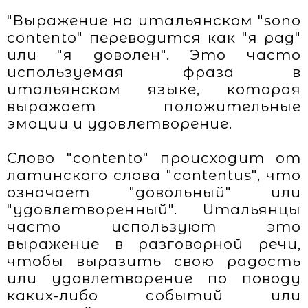
"Выражение на итальянском "sono
contento" переводится как "я рад"
или "я доволен". Это часто
используемая фраза в
итальянском языке, которая
выражает положительные
эмоции и удовлетворение.
Слово "contento" происходит от
латинского слова "contentus", что
означает "довольный" или
"удовлетворенный". Итальянцы
часто используют это
выражение в разговорной речи,
чтобы выразить свою радость
или удовлетворение по поводу
каких-либо событий или