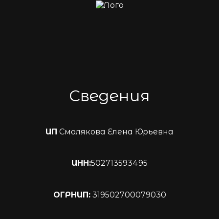
Сведения
ИП
Смолякова Елена Юрьевна
ИНН:
502713593495
ОГРНИП:
319502700079030