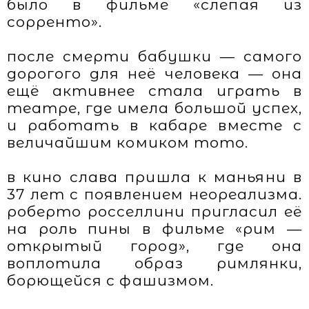
было в фильме «слепая из
сорренто».
после смерти бабушки — самого
дорогого для неё человека — она
ещё активнее стала играть в
театре, где имела большой успех,
и работать в кабаре вместе с
величайшим комиком тото.
в кино слава пришла к маньяни в
37 лет с появлением неореализма.
роберто росселлини пригласил её
на роль пины в фильме «рим —
открытый город», где она
воплотила образ римлянки,
борющейся с фашизмом.