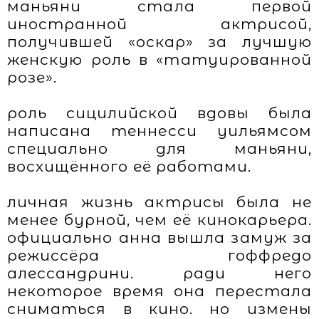
маньяни стала первой
иностранной актрисой,
получившей «оскар» за лучшую
женскую роль в «татуированной
розе».
роль сицилийской вдовы была
написана теннесси уильямсом
специально для маньяни,
восхищённого её работами.
личная жизнь актрисы была не
менее бурной, чем её кинокарьера.
официально анна вышла замуж за
режиссёра гоффредо
алессандрини. ради него
некоторое время она перестала
сниматься в кино. но измены