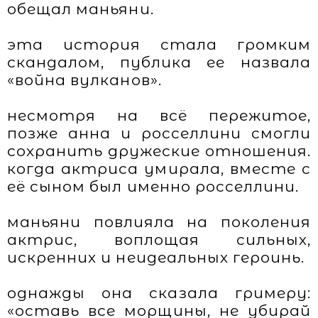
обещал маньяни.
эта история стала громким
скандалом, публика ее назвала
«война вулканов».
несмотря на всё пережитое,
позже анна и росселлини смогли
сохранить дружеские отношения.
когда актриса умирала, вместе с
её сыном был именно росселлини.
маньяни повлияла на поколения
актрис, воплощая сильных,
искренних и неидеальных героинь.
однажды она сказала гримеру:
«оставь все морщины, не убирай