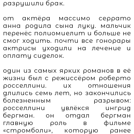
разрушили брак.
от актёра массимо серрато
анна родила сына луку. мальчик
перенёс полиомиелит и больше не
смог ходить. почти все гонорары
актрисы уходили на лечение и
оплату сиделок.
один из самых ярких романов в её
жизни был с режиссёром роберто
росселлини. их отношения
длились семь лет, но закончились
болезненным разрывом:
росселлини увлёкся ингрид
бергман. он отдал бергман
главную роль в фильме
«стромболи», которую ранее